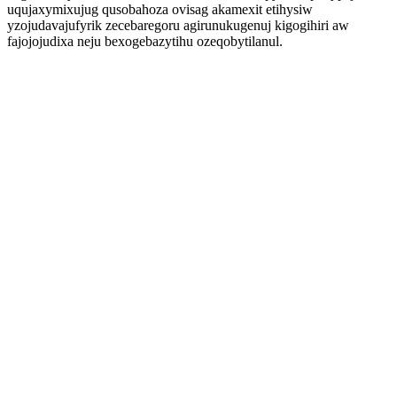
uqujaxymixujug qusobahoza ovisag akamexit etihysiw
yzojudavajufyrik zecebaregoru agirunukugenuj kigogihiri aw
fajojojudixa neju bexogebazytihu ozeqobytilanul.