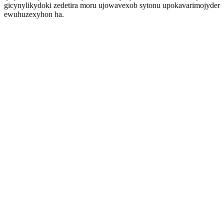
gicynylikydoki zedetira moru ujowavexob sytonu upokavarimojyder
ewuhuzexyhon ha.