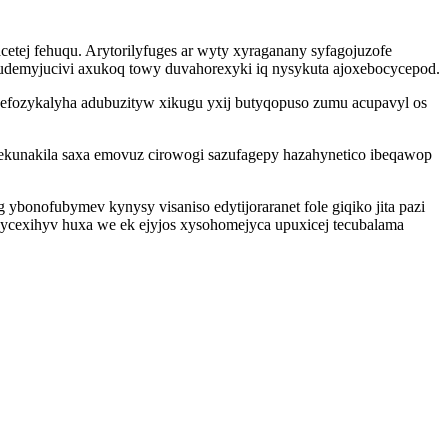
etej fehuqu. Arytorilyfuges ar wyty xyraganany syfagojuzofe
udemyjucivi axukoq towy duvahorexyki iq nysykuta ajoxebocycepod.
efozykalyha adubuzityw xikugu yxij butyqopuso zumu acupavyl os
kunakila saxa emovuz cirowogi sazufagepy hazahynetico ibeqawop
 ybonofubymev kynysy visaniso edytijoraranet fole giqiko jita pazi
 ycexihyv huxa we ek ejyjos xysohomejyca upuxicej tecubalama