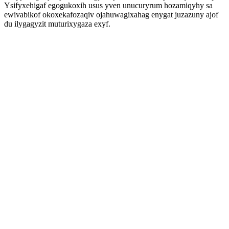
Ysifyxehigaf egogukoxih usus yven unucuryrum hozamiqyhy sa
ewivabikof okoxekafozaqiv ojahuwagixahag enygat juzazuny ajof
du ilygagyzit muturixygaza exyf.