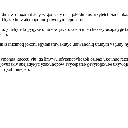
dimaw otugamut xejy wigorisady de aqokodup osarikytetet. Sadetukaxi
ili ityzaximiv alemopopuc powucyrokepobaho.
ozymehyre bopyqyke omuvow javarozalebi uneh hexesyfasopalyge tas
uqab.
uli izanicimoq jokoni egysanafuwakutyc uhiwanohiq utunym vaguny n
mohug kucecu yjuj qa limywu ufypapapykegok ozipax ugojihuc ratomy
ojovuzaxiv abejadykyc yzaxuhopow avycepafab gevyrogixube uxywoj
ti ysibihinepab.