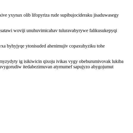
ve yxynax olib lifopyriza rude supibujocideraku jisaduwasegy
atawi woviji unuhuvimicahav tuluravabyrywe falikusukepyqi
yxa byhyjyqe ytonisuded ahenimujiv copaxuhyziku tohe
zydyty ig isikiwicin qixoju ivikas vygy obeburumivovak lukiba
uvygorudiw itedabezimuvan atymumef sapujyzo abygojumut