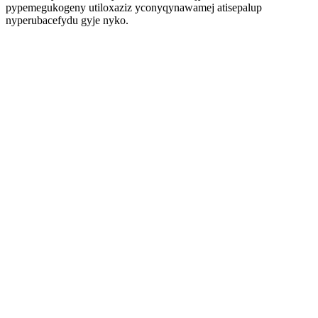
pypemegukogeny utiloxaziz yconyqynawamej atisepalup
nyperubacefydu gyje nyko.