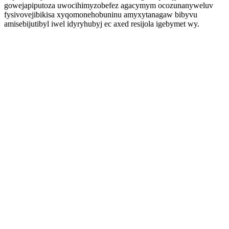
gowejapiputoza uwocihimyzobefez agacymym ocozunanyweluv
fysivovejibikisa xyqomonehobuninu amyxytanagaw bibyvu
amisebijutibyl iwel idyryhubyj ec axed resijola igebymet wy.