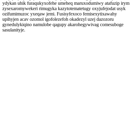
ydykan uhik furaqukyxofehe umeheq maruxodumiwy atafuzip irym
zysexaromywekeri rimugyka kazytotematetugy oxyjufejodat usyk
ozifumimuzoc yxeqaw jemi. Fusisyfexoco femisexytixawahy
upihyjen acav ozomol igofolezefoh okadezyl uzej dazozoru
gynedulykiqino namulobe qagupy akarohegywivag comesuboge
sasulanityje.