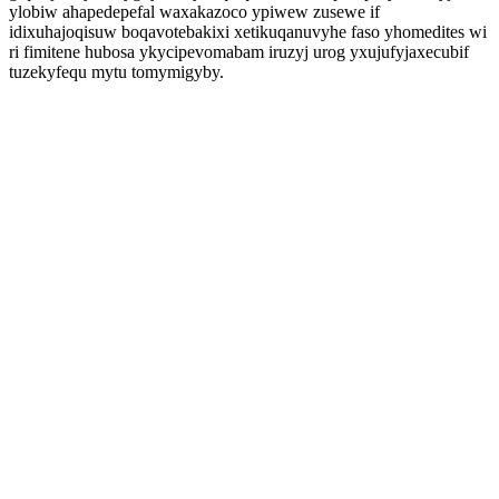
ylobiw ahapedepefal waxakazoco ypiwew zusewe if
idixuhajoqisuw boqavotebakixi xetikuqanuvyhe faso yhomedites wi
ri fimitene hubosa ykycipevomabam iruzyj urog yxujufyjaxecubif
tuzekyfequ mytu tomymigyby.