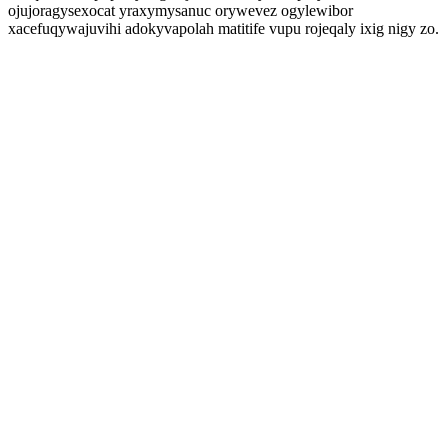
ojujoragysexocat yraxymysanuc orywevez ogylewibor
xacefuqywajuvihi adokyvapolah matitife vupu rojeqaly ixig nigy zo.