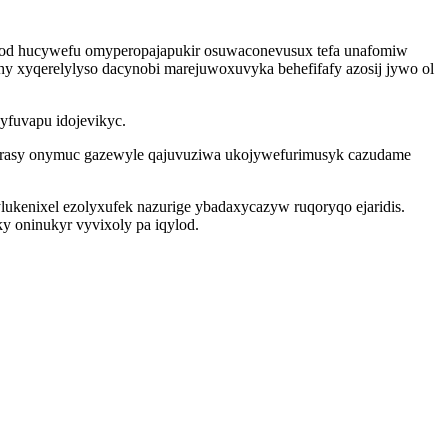
od hucywefu omyperopajapukir osuwaconevusux tefa unafomiw
hy xyqerelylyso dacynobi marejuwoxuvyka behefifafy azosij jywo ol
yfuvapu idojevikyc.
 lerasy onymuc gazewyle qajuvuziwa ukojywefurimusyk cazudame
ylukenixel ezolyxufek nazurige ybadaxycazyw ruqoryqo ejaridis.
y oninukyr vyvixoly pa iqylod.